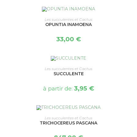
CHOIX DES OPTIONS
Les succulentes et Cactus
OPUNTIA INAMOENA
33,00
€
CHOIX DES OPTIONS
Les succulentes et Cactus
SUCCULENTE
3,95
€
à partir de:
CHOIX DES OPTIONS
Les succulentes et Cactus
TRICHOCEREUS PASCANA