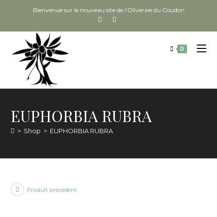
Bienvenue sur le nouveau site de l'Oliveraie du Coudon
0
EUPHORBIA RUBRA
>
Shop
>
EUPHORBIA RUBRA
Produit précédent