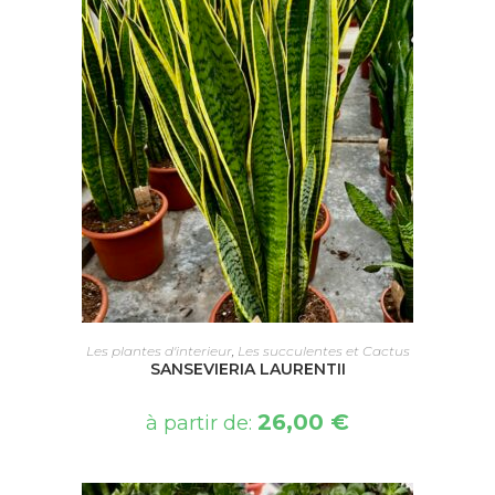
CHOIX DES OPTIONS
Les plantes d'interieur
,
Les succulentes et Cactus
SANSEVIERIA LAURENTII
26,00
€
à partir de: