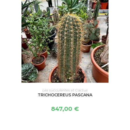
CHOIX DES OPTIONS
Les succulentes et Cactus
TRICHOCEREUS PASCANA
847,00
€