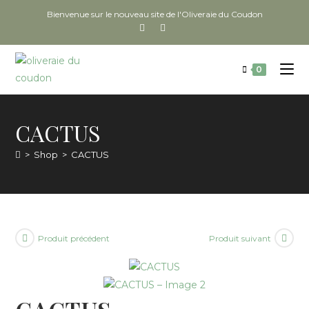
Bienvenue sur le nouveau site de l'Oliveraie du Coudon
0
CACTUS
>
Shop
>
CACTUS
Produit précédent
Produit suivant