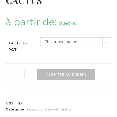
CACTUS
à partir de:
2,50
€
Choisir une option
TAILLE DU
POT
-
+
AJOUTER AU PANIER
UGS :
ND
Catégorie :
Les succulentes et Cactus