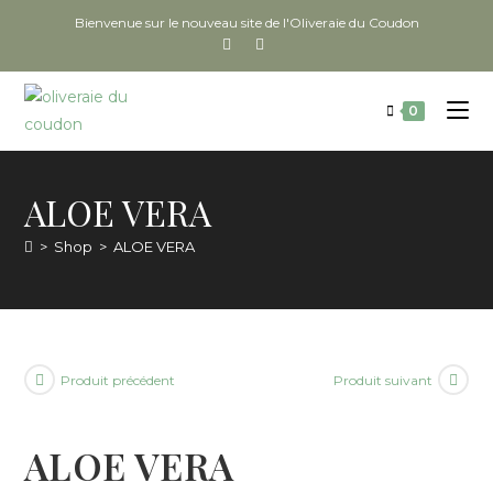
Bienvenue sur le nouveau site de l'Oliveraie du Coudon
0
ALOE VERA
>
Shop
>
ALOE VERA
Produit précédent
Produit suivant
ALOE VERA