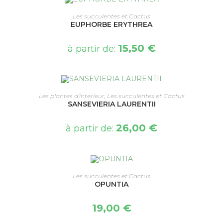
CHOIX DES OPTIONS
Les succulentes et Cactus
EUPHORBE ERYTHREA
15,50
€
à partir de:
CHOIX DES OPTIONS
Les plantes d'interieur
,
Les succulentes et Cactus
SANSEVIERIA LAURENTII
26,00
€
à partir de:
CHOIX DES OPTIONS
Les succulentes et Cactus
OPUNTIA
19,00
€