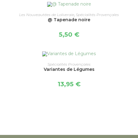
AJOUTER AU PANIER
Les Nouveautées de Loliveraie
,
Spécialités Provençales
@ Tapenade noire
5,50
€
CHOIX DES OPTIONS
Spécialités Provençales
Variantes de Légumes
13,95
€