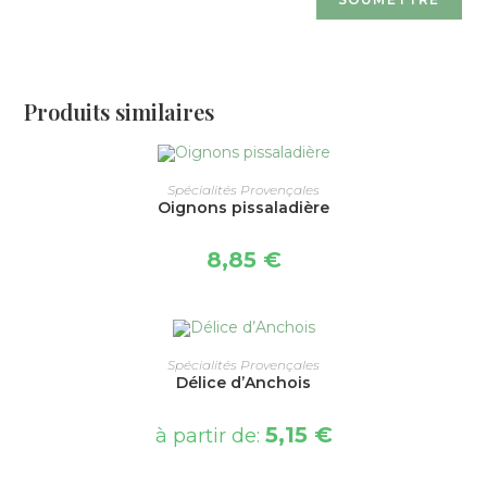
Produits similaires
CHOIX DES OPTIONS
Spécialités Provençales
Oignons pissaladière
8,85
€
CHOIX DES OPTIONS
Spécialités Provençales
Délice d’Anchois
5,15
€
à partir de: