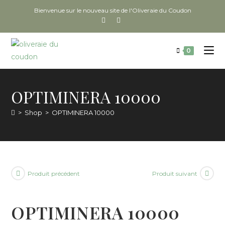
Bienvenue sur le nouveau site de l'Oliveraie du Coudon
0
OPTIMINERA 10000
>
Shop
>
OPTIMINERA 10000
Produit précédent
Produit suivant
OPTIMINERA 10000