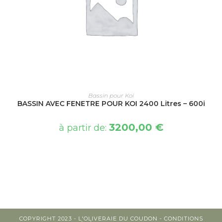
CHOIX DES OPTIONS
Bassin pour Koi
BASSIN AVEC FENETRE POUR KOI 2400 Litres – 600i
3200,00
€
à partir de:
COPYRIGHT 2023 - L'OLIVERAIE DU COUDON -
CONDITIONS