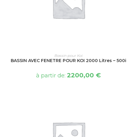
CHOIX DES OPTIONS
Bassin pour Koi
BASSIN AVEC FENETRE POUR KOI 2000 Litres – 500i
2200,00
€
à partir de: