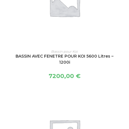
AJOUTER AU PANIER
Bassin pour Koi
BASSIN AVEC FENETRE POUR KOI 5600 Litres –
1200i
7200,00
€