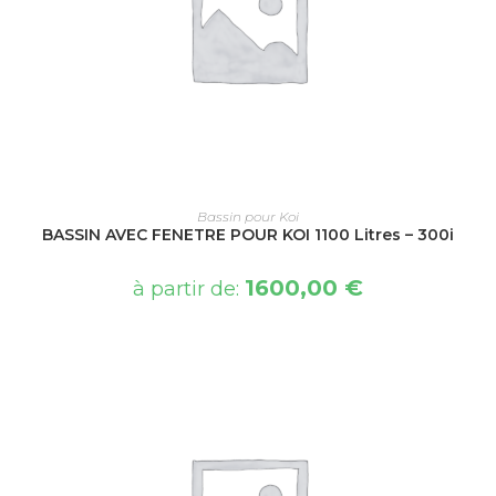
CHOIX DES OPTIONS
Bassin pour Koi
BASSIN AVEC FENETRE POUR KOI 1100 Litres – 300i
1600,00
€
à partir de: