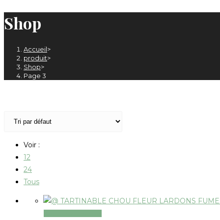
Shop
Accueil
>
produit
>
Shop
>
Page 3
Voir :
12
24
Tous
Ajouter au panier